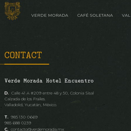
VERDE MORADA
CAFÉ SOLETANA
VAL
CONTACT
Verde Morada Hotel Encuentro
D.
Calle 41 A #209 entre 48 y 50, Colonia Sisal
Calzada de los Frailes.
Valladolid, Yucatán, México.
T.
985 130 0669
985 688 0239
C.
contacto@verdemorada.mx